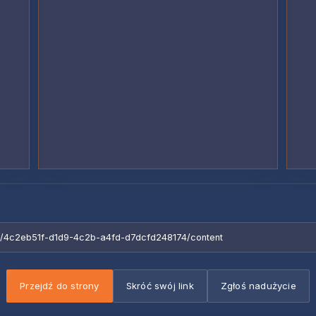
eams/4c2eb51f-d1d9-4c2b-a4fd-d7dcfd248174/content
Przejdź do strony
Skróć swój link
Zgłoś nadużycie