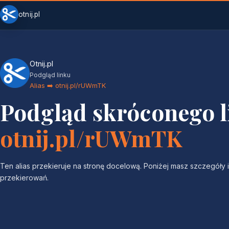
otnij.pl
Otnij.pl
Podgląd linku
Alias ➡️ otnij.pl/rUWmTK
Podgląd skróconego 
otnij.pl/rUWmTK
Ten alias przekieruje na stronę docelową. Poniżej masz szczegóły i 
przekierowań.