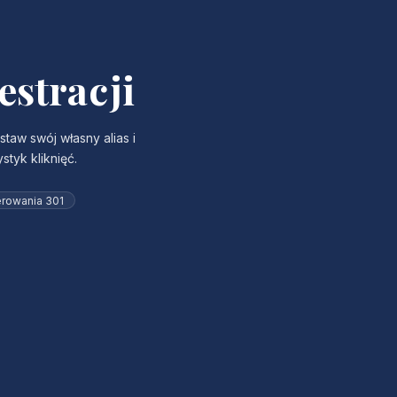
estracji
aw swój własny alias i
tyk kliknięć.
erowania 301