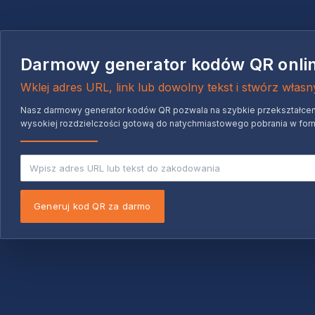
Darmowy generator kodów QR onli
Wklej adres URL, link lub dowolny tekst i stwórz włas
Nasz darmowy generator kodów QR pozwala na szybkie przekształcenie 
wysokiej rozdzielczości gotową do natychmiastowego pobrania w for
Generuj kod QR za darmo