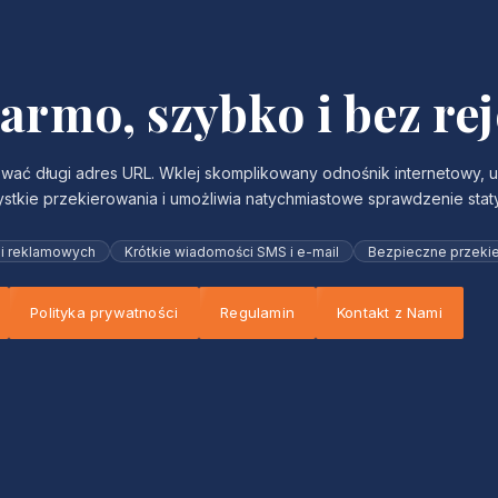
armo, szybko i bez rej
ć długi adres URL. Wklej skomplikowany odnośnik internetowy, ust
ystkie przekierowania i umożliwia natychmiastowe sprawdzenie statys
ii reklamowych
Krótkie wiadomości SMS i e-mail
Bezpieczne przeki
Polityka prywatności
Regulamin
Kontakt z Nami