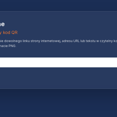
ne
ny kod QR
dowolnego linku strony internetowej, adresu URL lub tekstu w czytelny ko
macie PNG.