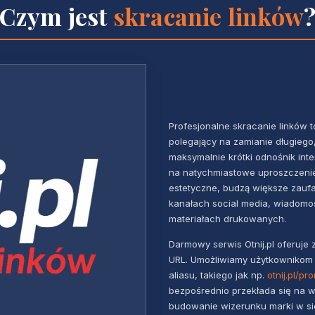
Czym jest
skracanie linków
Profesjonalne skracanie linków t
polegający na zamianie długieg
maksymalnie krótki odnośnik int
na natychmiastowe uproszczenie 
estetyczne, budzą większe zaufa
kanałach social media, wiadomo
materiałach drukowanych.
Darmowy serwis Otnij.pl oferuje
URL. Umożliwiamy użytkownikom
aliasu, takiego jak np.
otnij.pl/pr
bezpośrednio przekłada się na w
budowanie wizerunku marki w sie