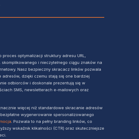
?
o proces optymalizacji struktury adresu URL,
o, skomplikowanego i nieczytelnego ciągu znaków na
ernetowy. Nasz bezpieczny skracacz linków pozwala
adresów, dzięki czemu stają się one bardziej
nie odbiorców i doskonale prezentują się w
ściach SMS, newsletterach e-mailowych oraz
 znacznie więcej niż standardowe skracanie adresów
 bezpłatne wygenerowanie spersonalizowanego
omocja
. Pozwala to na pełny branding linków, co
yższy wskaźnik klikalności (CTR) oraz skuteczniejsze
ci.