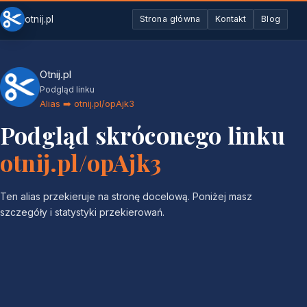
otnij.pl
Strona główna
Kontakt
Blog
Otnij.pl
Podgląd linku
Alias ➡️ otnij.pl/opAjk3
Podgląd skróconego linku
otnij.pl/opAjk3
Ten alias przekieruje na stronę docelową. Poniżej masz
szczegóły i statystyki przekierowań.