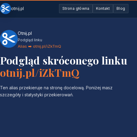
otnij.pl
Strona główna
Kontakt
Blog
Otnij.pl
Podgląd linku
Alias ➡️ otnij.pl/iZkTmQ
Podgląd skróconego linku
otnij.pl/iZkTmQ
Ten alias przekieruje na stronę docelową. Poniżej masz
szczegóły i statystyki przekierowań.