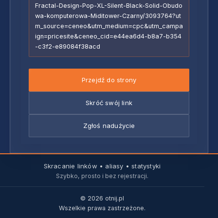
Fractal-Design-Pop-XL-Silent-Black-Solid-Obudo
wa-komputerowa-Miditower-Czarny/3093764?ut
m_source=ceneo&utm_medium=cpc&utm_campa
ign=pricesite&ceneo_cid=e44ea6d4-b8a7-b354
-c3f2-e89084f38acd
Przejdź do strony
Skróć swój link
Zgłoś nadużycie
Skracanie linków • aliasy • statystyki
Szybko, prosto i bez rejestracji.
© 2026 otnij.pl
Wszelkie prawa zastrzeżone.