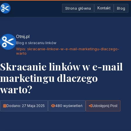
Strona główna
Blog
Kontakt
Otnij.pl
Blog o skracaniu linków
Wpis: skracanie-linkow-w-e-mail-marketingu-dlaczego-
warto
Skracanie linków w e-mail
marketingu dlaczego
warto?
Dodano: 27 Maja 2025
480 wyświetleń
Udostępnij Post