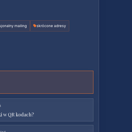
sjonalny mailing
skrócone adresy
ń
nki w QR kodach?