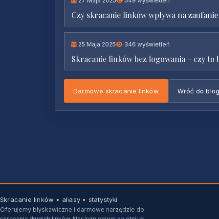
27 Maja 2025
549 wyświetleń
Czy skracanie linków wpływa na zaufani
25 Maja 2025
346 wyświetleń
Skracanie linków bez logowania – czy to
Darmowe skracanie linków
Wróć do blo
Skracanie linków • aliasy • statystyki
Oferujemy błyskawiczne i darmowe narzędzie do
skracania długich linków. Naszym celem na otnij.pl