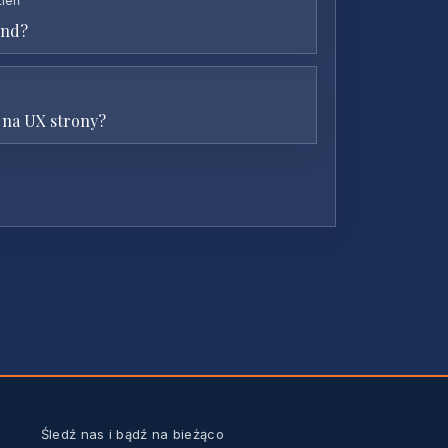
tleń
und?
ą na UX strony?
Śledź nas i bądź na bieżąco