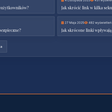
4 Listopada 2025
431 wyświe
e użytkowników?
Jak skrócić link w kilka sek
27 Maja 2025
482 wyświetleń
 bezpieczne?
Jak skrócone linki wpływaj
ga