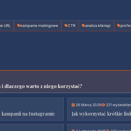
ie URL
kampanie mailingowe
CTR
analiza kliknięć
profe
a i dlaczego warto z niego korzystać?
26 Marca 2026
221 wyświetle
ć kampanii na Instagramie
Jak wykorzystać krótkie li