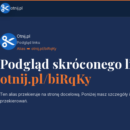
otnij.pl
Otnij.pl
Podgląd linku
Alias ➡️ otnij.pl/biRqKy
Podgląd skróconego 
otnij.pl/biRqKy
Ten alias przekieruje na stronę docelową. Poniżej masz szczegóły i 
przekierowań.