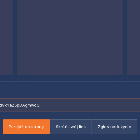
FFhdVkYaZ5pDAgmwcQ
Przejdź do strony
Skróć swój link
Zgłoś nadużycie