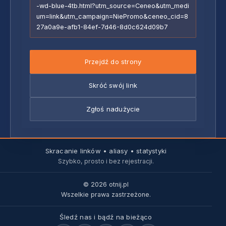
-wd-blue-4tb.html?utm_source=Ceneo&utm_medi
um=link&utm_campaign=NiePromo&ceneo_cid=8
27a0a9e-afb1-84ef-7d46-8d0c624d09b7
Przejdź do strony
Skróć swój link
Zgłoś nadużycie
Skracanie linków • aliasy • statystyki
Szybko, prosto i bez rejestracji.
© 2026 otnij.pl
Wszelkie prawa zastrzeżone.
Śledź nas i bądź na bieżąco