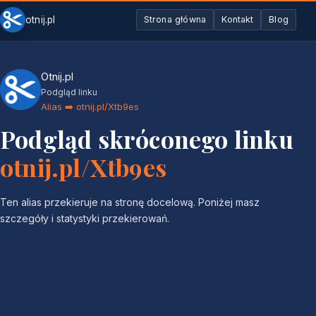
otnij.pl
Strona główna
Kontakt
Blog
Otnij.pl
Podgląd linku
Alias ➡️ otnij.pl/Xtb9es
Podgląd skróconego linku
otnij.pl/Xtb9es
Ten alias przekieruje na stronę docelową. Poniżej masz
szczegóły i statystyki przekierowań.