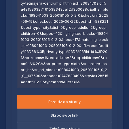
ty-tetmajera-centrum.pl.html?aid=336347&sid=5
a4ef536327461539343caf2d303038c&all_sr_blo
cks=198041003_205018105_0_2_0&checkin=2025
-06-19&checkout=2025-06-22&dest_id=-538221
&dest_type=city&dist=0&group_adults=2&group_
children=0&hapos=42&highlighted_blocks=19804
1003_205018105_0_2_0&hpos=17&matching_block
_id=198041003_205018105_0_2_0&nflt=roomfacilit
y%3D38%3Bprivacy_type%3D3%3Bht_id%3D20
1&no_rooms=1&req_adults=2&req_children=0&ro
om1=A%2CA&sb_price_type=total&sr_order=ups
ort_bh&sr_pri_blocks=198041003_205018105_0_2
_0__107500&srepoch=1747833495&srpvid=2b515
4dcfbf10219&type=total&ucfs=1&
Przejdź do strony
Skróć swój link
Zgłoś nadużycie