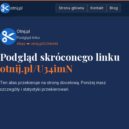
otnij.pl
Strona główna
Kontakt
Blog
Otnij.pl
Podgląd linku
Alias ➡️ otnij.pl/U34imN
Podgląd skróconego linku
otnij.pl/U34imN
Ten alias przekieruje na stronę docelową. Poniżej masz
szczegóły i statystyki przekierowań.