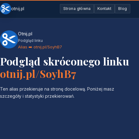
otnij.pl
Strona główna
Kontakt
Blog
Otnij.pl
Podgląd linku
Alias ➡️ otnij.pl/SoyhB7
Podgląd skróconego linku
otnij.pl/SoyhB7
Ten alias przekieruje na stronę docelową. Poniżej masz
szczegóły i statystyki przekierowań.