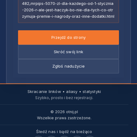
482,mrpips-5070-zl-dla-kazdego-od-1-stycznia
-2026-r-ale-jest-haczyk-bo-nie-dla-tych-co-otr
zymuja-premie-i-nagrody-oraz-inne-dodatki.html
Przejdź do strony
Skróć swój link
Zgłoś nadużycie
Skracanie linków • aliasy • statystyki
Szybko, prosto i bez rejestracji.
© 2026 otnij.pl
Wszelkie prawa zastrzeżone.
Śledź nas i bądź na bieżąco