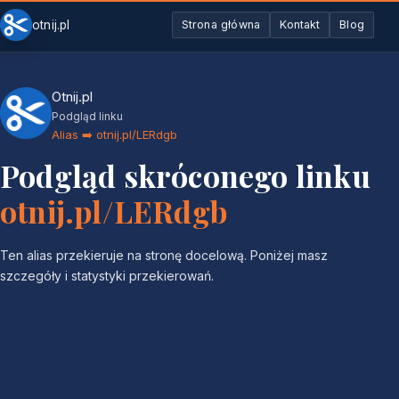
otnij.pl
Strona główna
Kontakt
Blog
Otnij.pl
Podgląd linku
Alias ➡️ otnij.pl/LERdgb
Podgląd skróconego linku
otnij.pl/LERdgb
Ten alias przekieruje na stronę docelową. Poniżej masz
szczegóły i statystyki przekierowań.