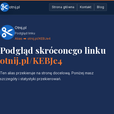
otnij.pl
Strona główna
Kontakt
Blog
Otnij.pl
Podgląd linku
Alias ➡️ otnij.pl/KEBJe4
Podgląd skróconego linku
otnij.pl/KEBJe4
Ten alias przekieruje na stronę docelową. Poniżej masz
szczegóły i statystyki przekierowań.