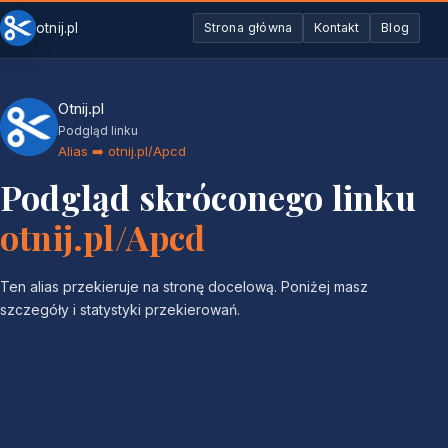
otnij.pl
Strona główna
Kontakt
Blog
Otnij.pl
Podgląd linku
Alias ➡️ otnij.pl/Apcd
Podgląd skróconego linku
otnij.pl/Apcd
Ten alias przekieruje na stronę docelową. Poniżej masz
szczegóły i statystyki przekierowań.