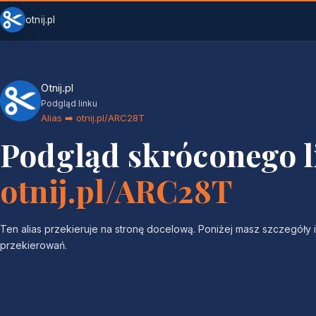
otnij.pl
Otnij.pl
Podgląd linku
Alias ➡️ otnij.pl/ARC28T
Podgląd skróconego 
otnij.pl/ARC28T
Ten alias przekieruje na stronę docelową. Poniżej masz szczegóły i 
przekierowań.