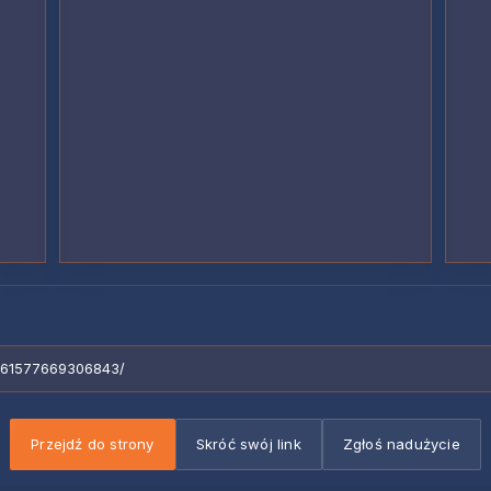
G/61577669306843/
Przejdź do strony
Skróć swój link
Zgłoś nadużycie