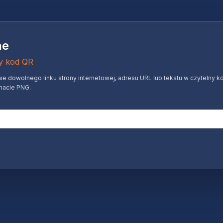
ne
ny kod QR
dowolnego linku strony internetowej, adresu URL lub tekstu w czytelny ko
macie PNG.