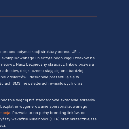
?
o proces optymalizacji struktury adresu URL,
o, skomplikowanego i nieczytelnego ciągu znaków na
ernetowy. Nasz bezpieczny skracacz linków pozwala
adresów, dzięki czemu stają się one bardziej
nie odbiorców i doskonale prezentują się w
ściach SMS, newsletterach e-mailowych oraz
 znacznie więcej niż standardowe skracanie adresów
 bezpłatne wygenerowanie spersonalizowanego
omocja
. Pozwala to na pełny branding linków, co
yższy wskaźnik klikalności (CTR) oraz skuteczniejsze
ci.