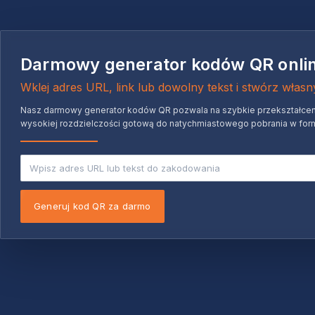
Darmowy generator kodów QR onli
Wklej adres URL, link lub dowolny tekst i stwórz włas
Nasz darmowy generator kodów QR pozwala na szybkie przekształcenie 
wysokiej rozdzielczości gotową do natychmiastowego pobrania w for
Generuj kod QR za darmo