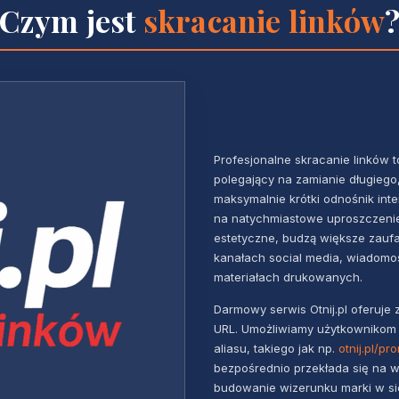
Czym jest
skracanie linków
Profesjonalne skracanie linków t
polegający na zamianie długieg
maksymalnie krótki odnośnik int
na natychmiastowe uproszczenie 
estetyczne, budzą większe zaufa
kanałach social media, wiadomo
materiałach drukowanych.
Darmowy serwis Otnij.pl oferuje
URL. Umożliwiamy użytkownikom
aliasu, takiego jak np.
otnij.pl/pr
bezpośrednio przekłada się na w
budowanie wizerunku marki w sie