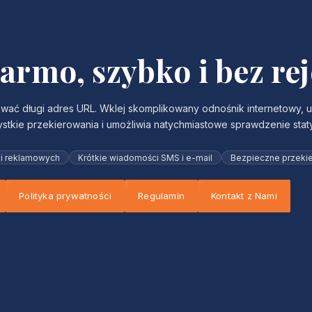
armo, szybko i bez rej
ć długi adres URL. Wklej skomplikowany odnośnik internetowy, ust
ystkie przekierowania i umożliwia natychmiastowe sprawdzenie statys
ii reklamowych
Krótkie wiadomości SMS i e-mail
Bezpieczne przeki
Polityka prywatności
Regulamin
Kontakt z Nami