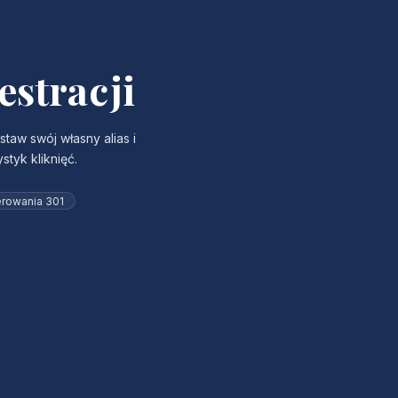
estracji
aw swój własny alias i
tyk kliknięć.
erowania 301